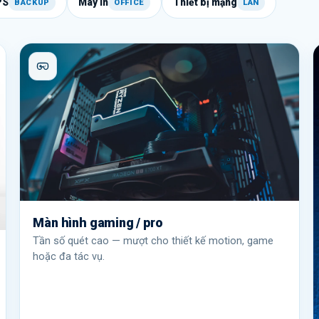
PS
Máy in
Thiết bị mạng
BACKUP
OFFICE
LAN
Màn hình gaming / pro
Tần số quét cao — mượt cho thiết kế motion, game
hoặc đa tác vụ.