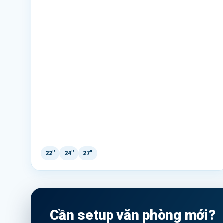
22"
24"
27"
Cần setup văn phòng mới?