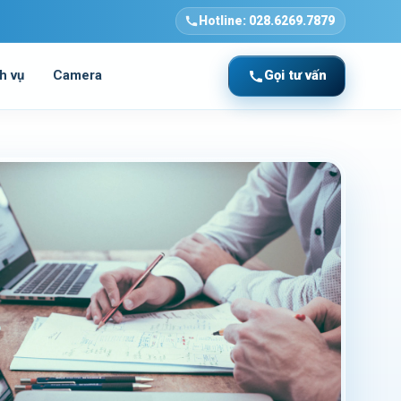
Hotline:
028.6269.7879
h vụ
Camera
Gọi tư vấn