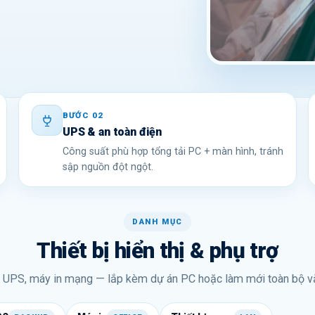
BƯỚC 02
UPS & an toàn điện
Công suất phù hợp tổng tải PC + màn hình, tránh
sập nguồn đột ngột.
DANH MỤC
Thiết bị hiển thị & phụ trợ
 UPS, máy in mạng — lắp kèm dự án PC hoặc làm mới toàn bộ v