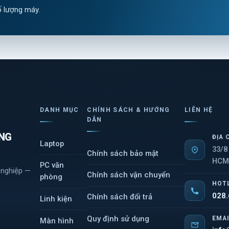
ố lượng máy.
DANH MỤC
CHÍNH SÁCH & HƯỚNG
LIÊN HỆ
DẪN
NG
ĐỊA 
Laptop
33/8
Chính sách bảo mật
HC
PC văn
h nghiệp —
Chính sách vận chuyển
phòng
HOT
028
Chính sách đổi trả
Linh kiện
Quy định sử dụng
EMA
Màn hình