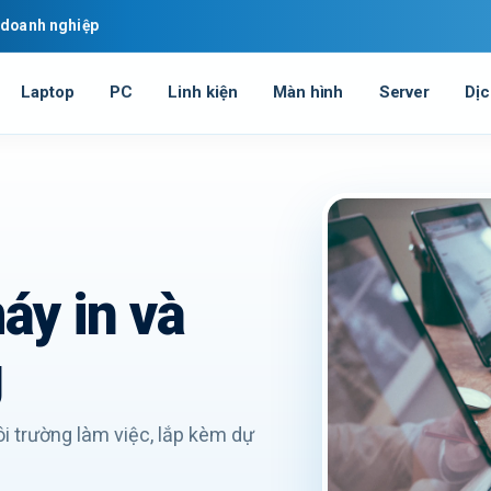
r doanh nghiệp
Laptop
PC
Linh kiện
Màn hình
Server
Dịc
áy in và
g
i trường làm việc, lắp kèm dự